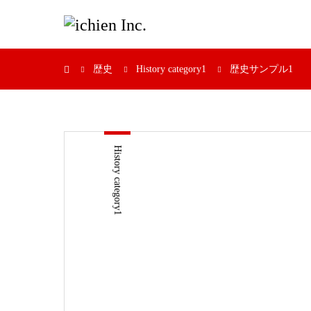
歴史
History category1
歴史サンプル1
History category1