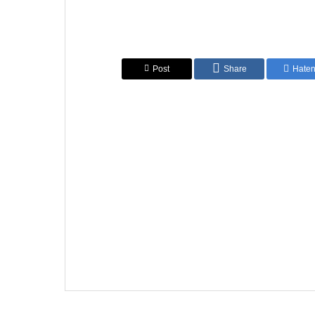
Post
Share
Hate