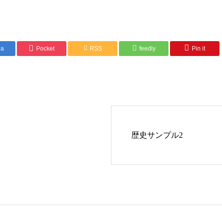
na
Pocket
RSS
feedly
Pin it
歴史サンプル2